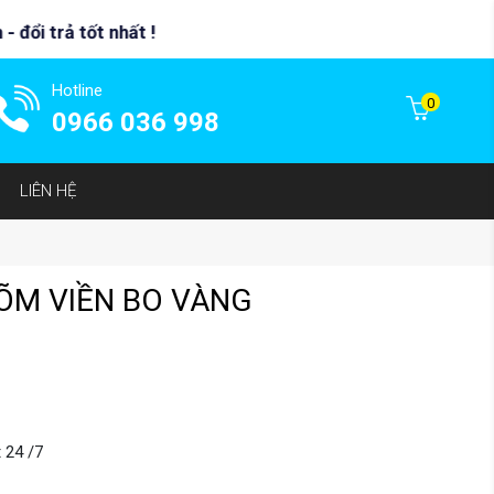
Hotline
0
0966 036 998
LIÊN HỆ
LÕM VIỀN BO VÀNG
 24 /7