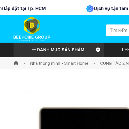
Dịch vụ tận tâm - nhiệt tình nhất !
DANH MỤC SẢN PHẨM
TRA
›
Nhà thông minh - Smart Home
›
CÔNG TẮC 2 N