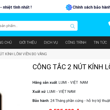
Chính sách bảo hành - đổi trả tốt nhất !
NG CHỦ
GIỚI THIỆU
DỊCH VỤ
CÔNG TRÌNH
TIN TỨC
ÚT KÍNH LÕM VIỀN BO VÀNG
CÔNG TẮC 2 NÚT KÍNH 
Hãng sản xuất
: LUMI - VIỆT NAM
Xuất xứ
: LUMI - VIỆT NAM
Bảo hành
: 24 Tháng phần cứng - hỗ trợ kỹ thuật