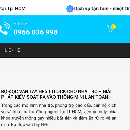
CM
Dịch vụ tận tâm - nhiệt tình nhất !
Hotline
0
0966 036 998
LIÊN HỆ
BỘ ĐỌC VÂN TAY HF6 TTLOCK CHO NHÀ TRỌ – GIẢI
PHÁP KIỂM SOÁT RA VÀO THÔNG MINH, AN TOÀN
Trong các mô hình nhà trọ, phòng trọ cao cấp, căn hộ dịch
vụ và khu lưu trú đông người tại TP.HCM, việc quản lý chìa
khóa truyền thống gây nhiều bất tiện và tiềm ẩn rủi ro về an
ninh. Bộ đọc vân tay HF6…