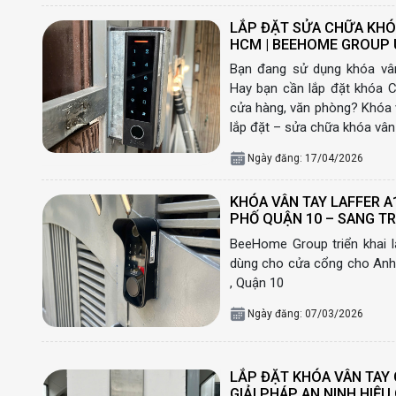
LẮP ĐẶT SỬA CHỮA KHÓA
HCM | BEEHOME GROUP 
Bạn đang sử dụng khóa vân
Hay bạn cần lắp đặt khóa C
cửa hàng, văn phòng? Khóa
lắp đặt – sửa chữa khóa vân
Ngày đăng: 17/04/2026
KHÓA VÂN TAY LAFFER A
PHỐ QUẬN 10 – SANG T
BeeHome Group triển khai l
dùng cho cửa cổng cho Anh 
, Quận 10
Ngày đăng: 07/03/2026
LẮP ĐẶT KHÓA VÂN TAY 
GIẢI PHÁP AN NINH HIỆ