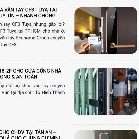
 VÂN TAY CF3 TUYA TẠI
UY TÍN – NHANH CHÓNG
 tay CF3 Tuya nhưng gặp lỗi?
F3 Tuya tại TP.HCM cho nhà ở,
 vân tay Beehome Group chuyên
 tay CF3…
18-2F CHO CỬA CỔNG NHÀ
RỌNG & AN TOÀN
ắp đặt bộ khóa vân tay chuyên
Văn tại địa chỉ : Tô Hiến Thành
CHO CHDV TẠI TÂN AN –
U QUẢ CHO CHUNG CƯ MINI