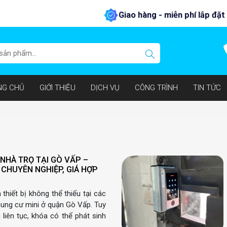
Giao hàng - miễn phí lắp đặt tại Tp. H
NG CHỦ
GIỚI THIỆU
DỊCH VỤ
CÔNG TRÌNH
TIN TỨC
NHÀ TRỌ TẠI GÒ VẤP –
CHUYÊN NGHIỆP, GIÁ HỢP
thiết bị không thể thiếu tại các
chung cư mini ở quận Gò Vấp. Tuy
 liên tục, khóa có thể phát sinh