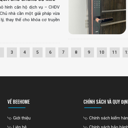
mô hình căn hộ dịch vụ – CHDV
 Chủ nhà cần một giải pháp vừa
 lý, thay thế cho khóa cơ truyền
2
3
4
5
6
7
8
9
10
11
1
VỀ BEEHOME
CHÍNH SÁCH VÀ QUY ĐỊN
Giới thiệu
Chính sách kiểm hà
Liên hệ
Chính sách bảo hàn