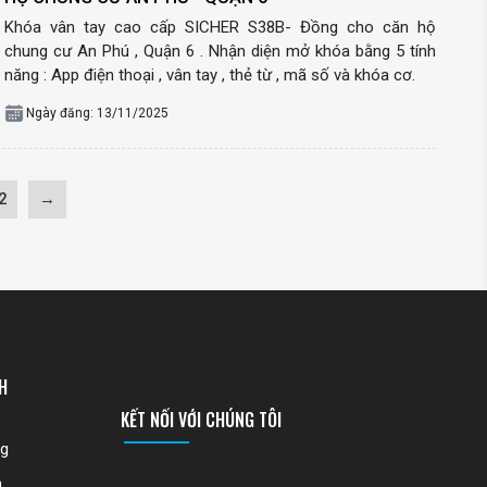
Khóa vân tay cao cấp SICHER S38B- Đồng cho căn hộ
chung cư An Phú , Quận 6 . Nhận diện mở khóa bằng 5 tính
năng : App điện thoại , vân tay , thẻ từ , mã số và khóa cơ.
Ngày đăng: 13/11/2025
2
→
H
KẾT NỐI VỚI CHÚNG TÔI
ng
h