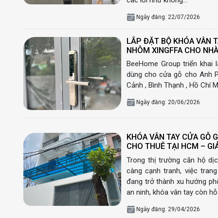
Ngày đăng: 22/07/2026
LẮP ĐẶT BỘ KHÓA VÂN T
NHÔM XINGFFA CHO NHÀ
BeeHome Group triển khai l
dùng cho cửa gỗ cho Anh Ph
Cảnh , Bình Thạnh , Hồ Chí M
Ngày đăng: 20/06/2026
KHÓA VÂN TAY CỬA GỖ G
CHO THUÊ TẠI HCM – GIẢ
Trong thị trường căn hộ dị
càng cạnh tranh, việc tran
đang trở thành xu hướng ph
an ninh, khóa vân tay còn h
Ngày đăng: 29/04/2026