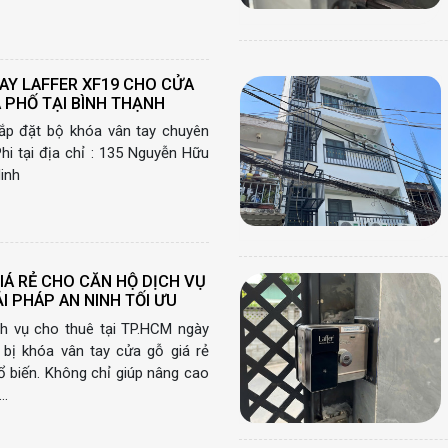
AY LAFFER XF19 CHO CỬA
 PHỐ TẠI BÌNH THẠNH
ắp đặt bộ khóa vân tay chuyên
i tại địa chỉ : 135 Nguyễn Hữu
inh
IÁ RẺ CHO CĂN HỘ DỊCH VỤ
I PHÁP AN NINH TỐI ƯU
ch vụ cho thuê tại TP.HCM ngày
g bị khóa vân tay cửa gỗ giá rẻ
ổ biến. Không chỉ giúp nâng cao
ỗ…