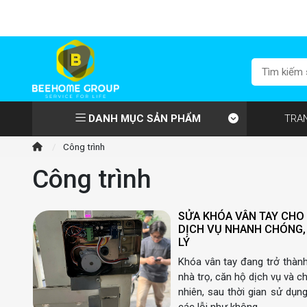
DANH MỤC SẢN PHẨM
TRA
/
Công trình
Công trình
SỬA KHÓA VÂN TAY CHO 
DỊCH VỤ NHANH CHÓNG, 
LÝ
Khóa vân tay đang trở thành 
nhà trọ, căn hộ dịch vụ và 
nhiên, sau thời gian sử dụng
các lỗi như không…