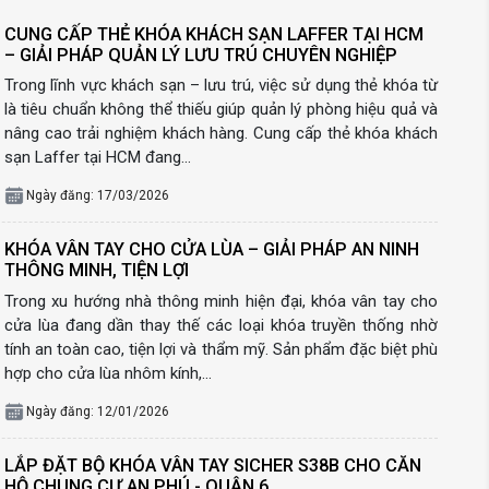
CUNG CẤP THẺ KHÓA KHÁCH SẠN LAFFER TẠI HCM
– GIẢI PHÁP QUẢN LÝ LƯU TRÚ CHUYÊN NGHIỆP
Trong lĩnh vực khách sạn – lưu trú, việc sử dụng thẻ khóa từ
là tiêu chuẩn không thể thiếu giúp quản lý phòng hiệu quả và
nâng cao trải nghiệm khách hàng. Cung cấp thẻ khóa khách
sạn Laffer tại HCM đang…
Ngày đăng: 17/03/2026
KHÓA VÂN TAY CHO CỬA LÙA – GIẢI PHÁP AN NINH
THÔNG MINH, TIỆN LỢI
Trong xu hướng nhà thông minh hiện đại, khóa vân tay cho
cửa lùa đang dần thay thế các loại khóa truyền thống nhờ
tính an toàn cao, tiện lợi và thẩm mỹ. Sản phẩm đặc biệt phù
hợp cho cửa lùa nhôm kính,…
Ngày đăng: 12/01/2026
LẮP ĐẶT BỘ KHÓA VÂN TAY SICHER S38B CHO CĂN
HỘ CHUNG CƯ AN PHÚ - QUẬN 6