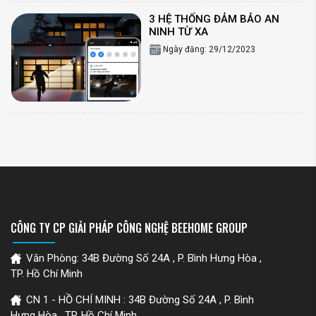
3 HỆ THỐNG ĐẢM BẢO AN
NINH TỪ XA
Ngày đăng: 29/12/2023
CÔNG TY CP GIẢI PHÁP CÔNG NGHỆ BEEHOME GROUP
Văn Phòng: 34B Đường Số 24A , P. Bình Hưng Hòa ,
TP. Hồ Chí Minh
CN 1 - HỒ CHÍ MINH : 34B Đường Số 24A , P. Bình
Hưng Hòa , TP. Hồ Chí Minh