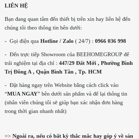
LIÊN HỆ
Bạn đang quan tâm đến thiết bị trên
xin hay liên hệ đến
chúng tôi theo thông tin bên dưới:
- Gọi điện qua
Hotline / Zalo
( 24/7) :
0966 036 998
- Đến trực tiếp Showroom của
BEEHOMEGROUP để
trải nghiệm tại địa chỉ :
447/29 Đất Mới , Phường Bình
Trị Đông A , Quận Bình Tân , Tp. HCM
- Đặt hàng ngay trên Website bằng cách click vào
“
MUA NGAY
” bên dưới sản phẩm và để lại thông tin
(nhân viên chúng tôi sẽ giúp bạn xác nhận đơn hàng
trong thời gian nhanh nhất)
=>
Ngoài ra, nếu có bất kỳ thắc mắc
hay góp ý
về sản