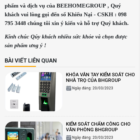
phẩm
và dịch vụ của BEEHOMEGROUP
,
Q
uý
khách vui
lòng
gọi đến
số
Khiếu Nại - CSKH :
098
795 3448
chúng tôi xin ý kiến và
hỗ trợ
Q
uý khách.
Kính chúc Qúy khách nhiều sức khỏe và chọn được
sản phẩm ưng ý !
BÀI VIẾT LIÊN QUAN
KHÓA VÂN TAY KIỂM SOÁT CHO
NHÀ TRỌ CỦA BHGROUP
Ngày đăng: 20/03/2023
KIỂM SOÁT CHẤM CÔNG CHO
VĂN PHÒNG BHGROUP
Ngày đăng: 20/03/2023