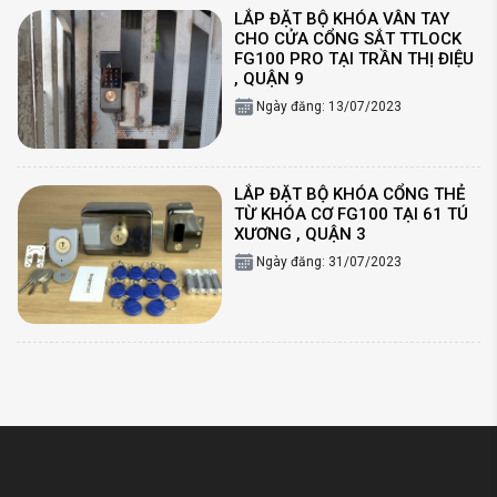
LẮP ĐẶT BỘ KHÓA VÂN TAY
CHO CỬA CỔNG SẮT TTLOCK
FG100 PRO TẠI TRẦN THỊ ĐIỆU
, QUẬN 9
Ngày đăng: 13/07/2023
LẮP ĐẶT BỘ KHÓA CỔNG THẺ
TỪ KHÓA CƠ FG100 TẠI 61 TÚ
XƯƠNG , QUẬN 3
Ngày đăng: 31/07/2023