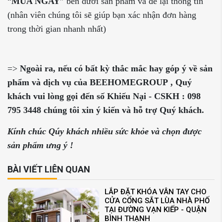
“
MUA NGAY
” bên dưới sản phẩm và để lại thông tin
(nhân viên chúng tôi sẽ giúp bạn xác nhận đơn hàng
trong thời gian nhanh nhất)
=>
Ngoài ra, nếu có bất kỳ thắc mắc
hay góp ý
về sản
phẩm
và dịch vụ của BEEHOMEGROUP
,
Q
uý
khách vui
lòng
gọi đến
số
Khiếu Nại - CSKH :
098
795 3448
chúng tôi xin ý kiến và
hỗ trợ
Q
uý khách.
Kính chúc Qúy khách nhiều sức khỏe và chọn được
sản phẩm ưng ý !
BÀI VIẾT LIÊN QUAN
LẮP ĐẶT KHÓA VÂN TAY CHO
CỬA CỔNG SẮT LÙA NHÀ PHỐ
TẠI ĐƯỜNG VẠN KIẾP - QUẬN
BÌNH THẠNH