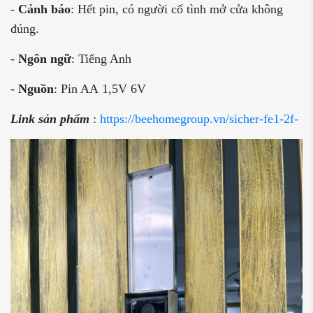
-
Cảnh báo
: Hết pin, có người cố tình mở cửa không
đúng.
-
Ngôn ngữ
: Tiếng Anh
-
Nguồn
: Pin AA 1,5V 6V
Link sản phẩm
:
https://beehomegroup.vn/sicher-fe1-2f-