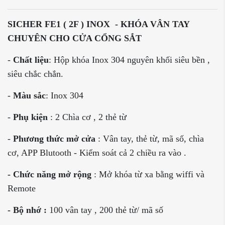
SICHER FE1 ( 2F ) INOX - KHÓA VÂN TAY
CHUYÊN CHO CỬA CỔNG SẮT
-
Chất liệu
: Hộp khóa Inox 304 nguyên khối siêu bền ,
siêu chắc chắn.
-
Màu sắc
: Inox 304
-
Phụ kiện
: 2 Chìa cơ , 2 thẻ từ
-
Phương thức mở cửa
: Vân tay, thẻ từ, mã số, chìa
cơ, APP Blutooth - Kiểm soát cả 2 chiều ra vào .
-
Chức năng mở rộng
: Mở khóa từ xa bằng wiffi và
Remote
-
Bộ nhớ
:
100 vân tay , 200 thẻ từ/ mã số