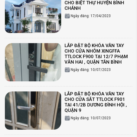
CHO BIỆT THỰ HUYỆN BÌNH
CHÁNH
Ngày đăng: 17/04/2023
LẮP ĐẶT BỘ KHÓA VÂN TAY
CHO CỬA NHÔM XINGFFA
TTLOCK F900 TẠI 12/7 PHẠM
VĂN HAI , QUẬN TÂN BÌNH
Ngày đăng: 10/07/2023
LẮP ĐẶT BỘ KHÓA VÂN TAY
CHO CỬA SẮT TTLOCK F901
TẠI 41/2B DƯƠNG ĐÌNH HỘI ,
QUẬN 9
Ngày đăng: 10/07/2023