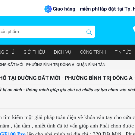
o hàng - miễn phí lắp đặt tại Tp. HCM
NG CHỦ
GIỚI THIỆU
DỊCH VỤ
CÔNG TRÌNH
TIN TỨC
NG ĐẤT MỚI - PHƯỜNG BÌNH TRỊ ĐÔNG A -QUẬN BÌNH TÂN
Ố TẠI ĐƯỜNG ĐẤT MỚI - PHƯỜNG BÌNH TRỊ ĐÔNG A 
 an ninh - thông minh giúp gia chủ có nhiều sự lựa chọn vào nhà ,
 tìm kiếm một giải pháp toàn diện về khóa vân tay cho cửa 
 năm , tận tâm , nhiệt tình đã tư vấn giúp anh Phát chọn đượ
GF100 Pro
lắp cho nhà mình tại địa chỉ : 320 Đất Mới , Ph