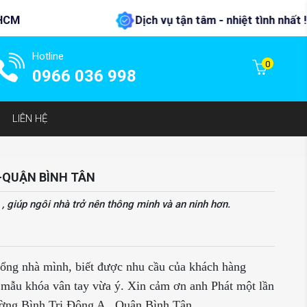
Dịch vụ tận tâm - nhiệt tình nhất !
Chín
Hotline
0
0966 036 998
LIÊN HỆ
-QUẬN BÌNH TÂN
 giúp ngôi nhà trở nên thông minh và an ninh hơn.
cổng nhà mình, biết được nhu cầu của khách hàng
c mẫu khóa vân tay vừa ý. Xin cảm ơn anh Phát một lần
ường Bình Trị Đông A , Quận Bình Tân.