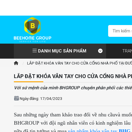
Gia
DANH MỤC SẢN PHẨM
TRA
/
LẮP ĐẶT KHÓA VÂN TAY CHO CỬA CỔNG NHÀ PHỐ TẠI ĐƯỜ
LẮP ĐẶT KHÓA VÂN TAY CHO CỬA CỔNG NHÀ PH
Với sứ mệnh của mình BHGROUP chuyên phân phối các thiết bị
Ngày đăng: 17/04/2023
Sau những ngày tham khảo trao đổi về nhu cầuvà muốn
BHGROUP
với đội ngũ nhân viên có kinh nghiệm lâu
nữa đã tin tưởng và mua
sản phẩm khóa vân tay
BHG 