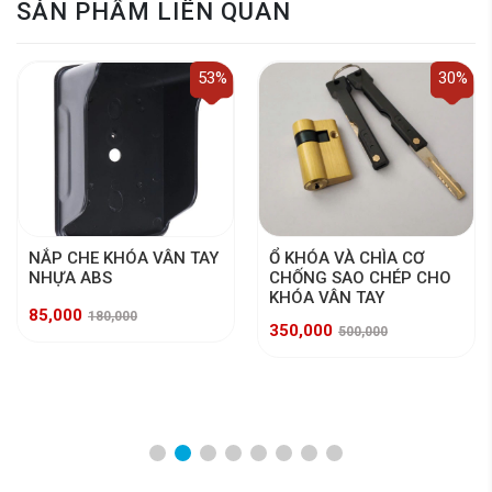
SẢN PHẨM LIÊN QUAN
53%
30%
NẮP CHE KHÓA VÂN TAY
Ổ KHÓA VÀ CHÌA CƠ
NHỰA ABS
CHỐNG SAO CHÉP CHO
KHÓA VÂN TAY
85,000
180,000
350,000
500,000