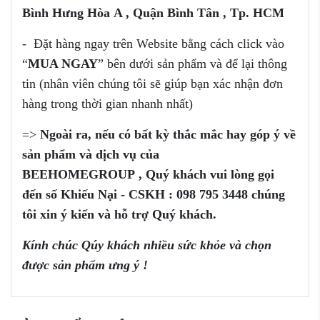
Bình Hưng Hòa
A , Quận Bình Tân , Tp. HCM
- Đặt hàng ngay trên Website bằng cách click vào
“
MUA NGAY
” bên dưới sản phẩm và để lại thông
tin (nhân viên chúng tôi sẽ giúp bạn xác nhận đơn
hàng trong thời gian nhanh nhất)
=>
Ngoài ra, nếu có bất kỳ thắc mắc
hay góp ý
về
sản phẩm
và dịch vụ của
BEEHOMEGROUP
,
Q
uý khách vui
lòng
gọi
đến
số
Khiếu Nại - CSKH :
098 795 3448
chúng
tôi xin ý kiến và
hỗ trợ
Q
uý khách.
Kính chúc Qúy khách nhiều sức khỏe và chọn
được sản phẩm ưng ý !