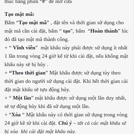
thúc bằng phím “
#
” để mở cửa
Tạo mật mã:
Bấm “
Tạo mật mã
” , đặt tên và thời gian sử dụng cho
mật mã cần cài đặt, bấm “
tạo
”, bấm “
Hoàn thành
” lúc
đó đã tạo mật mã thành công.
+ “
Vĩnh viễn
” mật khẩu này phải được sử dụng ít nhất
1 lần trong vòng 24 giờ kể từ khi cài đặt, nếu không mật
khẩu này sẽ bị hủy .
+
“Theo thời gian
” Mật khẩu được sử dụng tùy theo
thời gian do người sử dụng cài đặt. Khi hết thời gian cài
đặt mật khẩu sẽ tựu động hủy.
+ “
Một lần
” mật khẩu được sử dụng một lần duy nhất,
sẽ tự động hủy khi đã sử dụng một lần.
+ “
Xóa
“ Mật khẩu này có thời gian sử dụng trong vòng
24 giờ kề từ khi cài đặt.
Chú ý
– tất cả các mật khẩu sẽ
bị xóa khi cài đặt mật khẩu này.