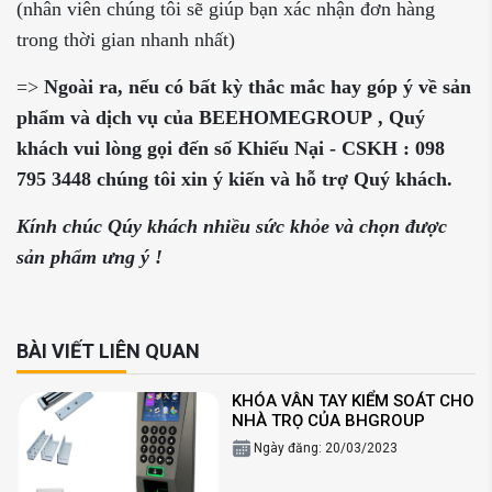
(nhân viên chúng tôi sẽ giúp bạn xác nhận đơn hàng
trong thời gian nhanh nhất)
=>
Ngoài ra, nếu có bất kỳ thắc mắc
hay góp ý
về sản
phẩm
và dịch vụ của BEEHOMEGROUP
,
Q
uý
khách vui
lòng
gọi đến
số
Khiếu Nại - CSKH :
098
795 3448
chúng tôi xin ý kiến và
hỗ trợ
Q
uý khách.
Kính chúc Qúy khách nhiều sức khỏe và chọn được
sản phẩm ưng ý !
BÀI VIẾT LIÊN QUAN
KHÓA VÂN TAY KIỂM SOÁT CHO
NHÀ TRỌ CỦA BHGROUP
Ngày đăng: 20/03/2023