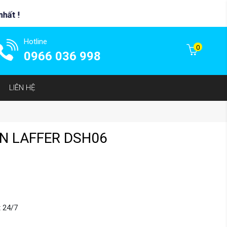
Hotline
0
0966 036 998
LIÊN HỆ
N LAFFER DSH06
t 24/7