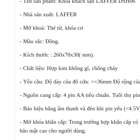
- Tên sản phẩm: Khóa khách sạn
LAFFER DSH06
- Nhà sản xuất: LAFFER
- Mở khoá: Thẻ từ, khóa cơ
- Màu sắc: Đồng.
- Kích thước : 260x70x30( mm).
- Chất liệu: Hợp kim không gỉ, chống cháy
- Yêu cầu: Độ dày của đố cửa: >=36mm Độ rộng c
- Nguồn cung cấp: 4 pin AA tiêu chuẩn. Tuổi thọ pin
- Báo hiệu bằng âm thanh và đèn khi pin yếu (<4.5V
- Mở khóa khẩn cấp: Trong trường hợp khẩn cấp có 
bảo mật cao cho người dùng.