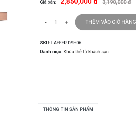
2,850,000 đ
3,190,000 đ
Giá bán:
-
+
THÊM VÀO GIỎ HÀNG
SKU:
LAFFER DSH06
Danh mục:
Khóa thẻ từ khách sạn
THÔNG TIN SẢN PHẨM