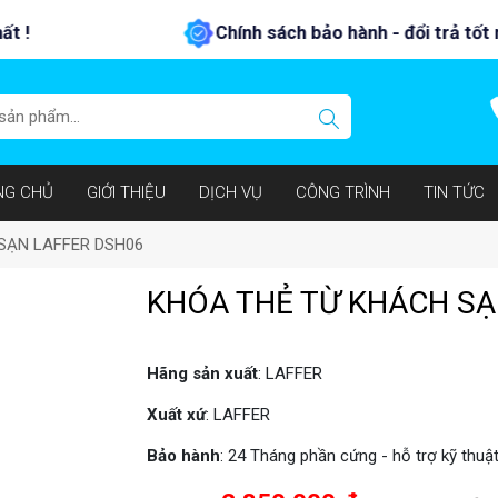
Chính sách bảo hành - đổi trả tốt nhất !
NG CHỦ
GIỚI THIỆU
DỊCH VỤ
CÔNG TRÌNH
TIN TỨC
SẠN LAFFER DSH06
KHÓA THẺ TỪ KHÁCH SẠ
Hãng sản xuất
: LAFFER
Xuất xứ
: LAFFER
Bảo hành
: 24 Tháng phần cứng - hỗ trợ kỹ thuậ