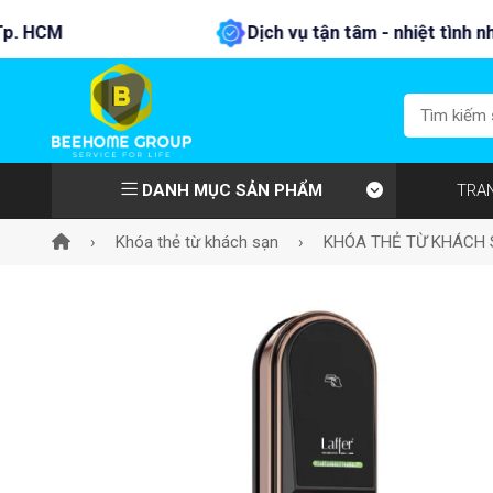
Dịch vụ tận tâm - nhiệt tình nhất !
DANH MỤC SẢN PHẨM
TRA
›
Khóa thẻ từ khách sạn
›
KHÓA THẺ TỪ KHÁCH 