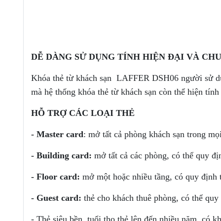
DỄ
DÀNG
SỬ DỤNG
TÍNH HIỆN ĐẠI VÀ CH
Khóa thẻ từ khách sạn LAFFER DSH06 người sử dụng 
mà hệ thống khóa thẻ từ khách sạn còn thể hiện tín
HỖ TRỢ CÁC LOẠI THẺ
-
Master card
: mở tất cả phòng khách sạn trong mọ
-
Building card:
mở tất cả các phòng, có thể quy đị
-
Floor card:
mở một hoặc nhiều tầng, có quy định 
-
Guest card:
thẻ cho khách thuê phòng, có thể quy
- Thẻ siêu bền, tuổi thọ thẻ lên đến nhiều năm, có