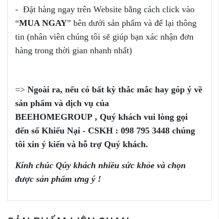
- Đặt hàng ngay trên Website bằng cách click vào
“
MUA NGAY
” bên dưới sản phẩm và để lại thông
tin (nhân viên chúng tôi sẽ giúp bạn xác nhận đơn
hàng trong thời gian nhanh nhất)
=>
Ngoài ra, nếu có bất kỳ thắc mắc
hay góp ý
về
sản phẩm
và dịch vụ của
BEEHOMEGROUP
,
Q
uý khách vui
lòng
gọi
đến
số
Khiếu Nại - CSKH :
098 795 3448
chúng
tôi xin ý kiến và
hỗ trợ
Quý khách.
Kính chúc Qúy khách nhiều sức khỏe và chọn
được sản phẩm ưng ý !