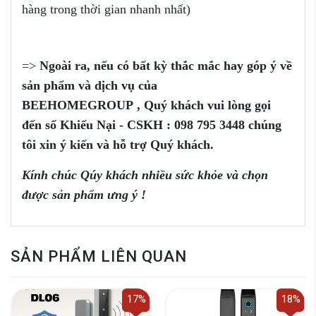
hàng trong thời gian nhanh nhất)
=>
Ngoài ra, nếu có bất kỳ thắc mắc
hay góp ý
về
sản phẩm
và dịch vụ của
BEEHOMEGROUP
,
Q
uý khách vui
lòng
gọi
đến
số
Khiếu Nại - CSKH :
098 795 3448
chúng
tôi xin ý kiến và
hỗ trợ Quý khách.
Kính chúc Qúy khách nhiều sức khỏe và chọn
được sản phẩm ưng ý !
SẢN PHẨM LIÊN QUAN
17%
18%