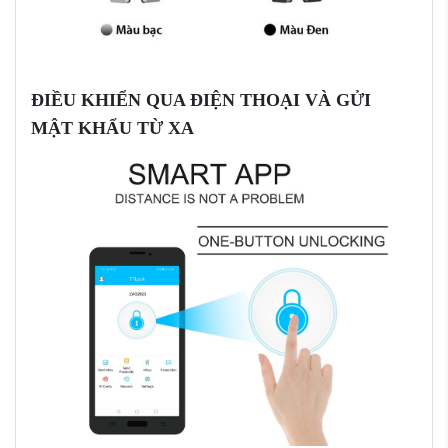
ĐIỀU KHIỂN QUA ĐIỆN THOẠI VÀ GỬI
MẬT KHẨU TỪ XA