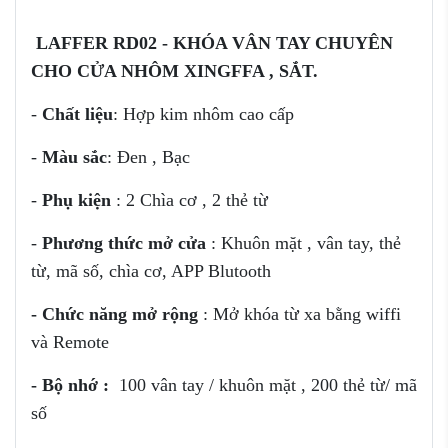
LAFFER RD02 - KHÓA VÂN TAY CHUYÊN
CHO CỬA NHÔM XINGFFA , SẮT.
-
Chất liệu
: Hợp kim nhôm cao cấp
-
Màu sắc
: Đen , Bạc
-
Phụ kiện
: 2 Chìa cơ , 2 thẻ từ
-
Phương thức mở cửa
: Khuôn mặt , vân tay, thẻ
từ, mã số, chìa cơ, APP Blutooth
- Chức năng mở rộng
: Mở khóa từ xa bằng wiffi
và Remote
- Bộ nhớ :
100 vân tay / khuôn mặt , 200 thẻ từ/ mã
số