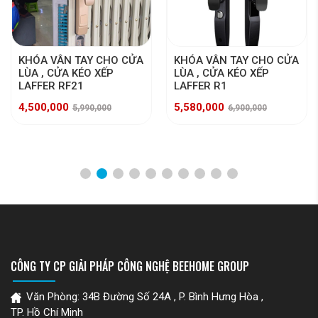
KHÓA VÂN TAY CHO CỬA
KHÓA VÂN TAY CHO CỬA
LÙA , CỬA KÉO XẾP
LÙA , CỬA KÉO XẾP
LAFFER RF21
LAFFER R1
4,500,000
5,580,000
5,990,000
6,900,000
CÔNG TY CP GIẢI PHÁP CÔNG NGHỆ BEEHOME GROUP
Văn Phòng: 34B Đường Số 24A , P. Bình Hưng Hòa ,
TP. Hồ Chí Minh