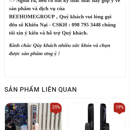
=>
Ngoài ra, nếu có bất kỳ thắc mắc
hay góp ý
về
sản phẩm
và dịch vụ của
BEEHOMEGROUP
,
Q
uý khách vui
lòng
gọi
đến
số
Khiếu Nại - CSKH :
098 795 3448
chúng
tôi xin ý kiến và
hỗ trợ
Q
uý khách.
Kính chúc Qúy khách nhiều sức khỏe và chọn
được sản phẩm ưng ý !
SẢN PHẨM LIÊN QUAN
25%
19%