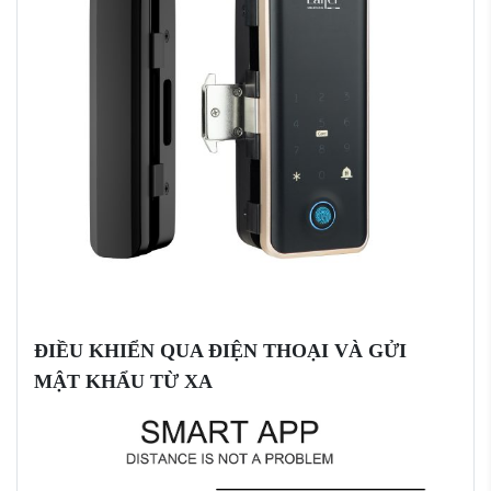
ĐIỀU KHIỂN QUA ĐIỆN THOẠI VÀ GỬI
MẬT KHẨU TỪ XA