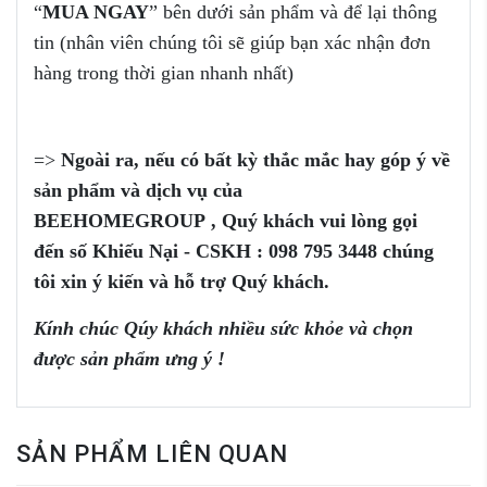
“
MUA NGAY
” bên dưới sản phẩm và để lại thông
tin (nhân viên chúng tôi sẽ giúp bạn xác nhận đơn
hàng trong thời gian nhanh nhất)
=>
Ngoài ra, nếu có bất kỳ thắc mắc
hay góp ý
về
sản phẩm
và dịch vụ của
BEEHOMEGROUP
,
Q
uý khách vui
lòng
gọi
đến
số
Khiếu Nại - CSKH :
098 795 3448
chúng
tôi xin ý kiến và
hỗ trợ
Q
uý khách.
Kính chúc Qúy khách nhiều sức khỏe và chọn
được sản phẩm ưng ý !
SẢN PHẨM LIÊN QUAN