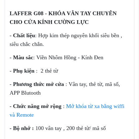
LAFFER G08 - KHÓA VÂN TAY CHUYÊN
CHO CỬA KÍNH CƯỜNG LỰC
-
Chất liệu
: Hợp kim thép nguyên khối siêu bền ,
siêu chắc chắn.
-
Màu sắc
: Viền Nhôm Hồng - Kính Đen
-
Phụ kiện
: 2 thẻ từ
-
Phương thức mở cửa
: Vân tay, thẻ từ, mã số,
APP Blutooth
-
Chức năng mở rộng
:
Mở khóa từ xa bằng wiffi
và Remote
-
Bộ nhớ
:
100 vân tay , 200 thẻ từ/ mã số