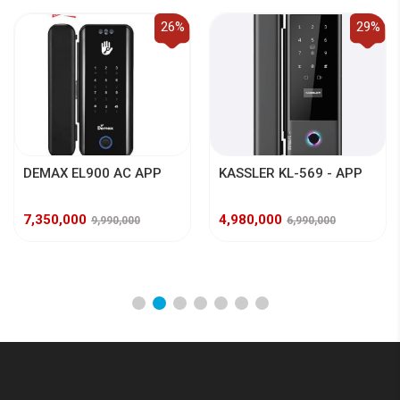
26%
29%
DEMAX EL900 AC APP
KASSLER KL-569 - APP
7,350,000
4,980,000
9,990,000
6,990,000