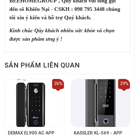
BEEHOMEGROUP
,
Q
uý khách vui
lòng
gọi
đến
số
Khiếu Nại - CSKH :
098 795 3448
chúng
tôi xin ý kiến và
hỗ trợ
Q
uý khách.
Kính chúc Qúy khách nhiều sức khỏe và chọn
được sản phẩm ưng ý !
SẢN PHẨM LIÊN QUAN
26%
29%
DEMAX EL900 AC APP
KASSLER KL-569 - APP