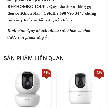
BEEHOMEGROUP
,
Q
uý khách vui
lòng
gọi
đến
số
Khiếu Nại - CSKH :
098 795 3448
chúng
tôi xin ý kiến và
hỗ trợ
Quý khách.
Kính chúc Qúy khách nhiều sức khỏe và chọn
được sản phẩm ưng ý !
SẢN PHẨM LIÊN QUAN
61%
43%