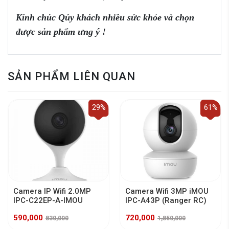
Kính chúc Qúy khách nhiều sức khỏe và chọn
được sản phẩm ưng ý !
SẢN PHẨM LIÊN QUAN
29%
61%
Camera IP Wifi 2.0MP
Camera Wifi 3MP iMOU
IPC-C22EP-A-IMOU
IPC-A43P (Ranger RC)
590,000
720,000
830,000
1,850,000