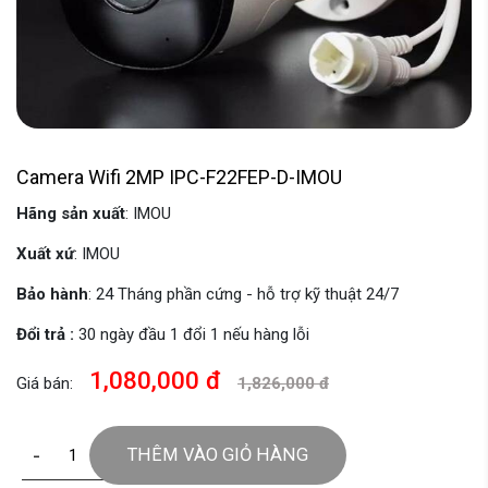
Camera Wifi 2MP IPC-F22FEP-D-IMOU
Hãng sản xuất
: IMOU
Xuất xứ
: IMOU
Bảo hành
: 24 Tháng phần cứng - hỗ trợ kỹ thuật 24/7
Đổi trả :
30 ngày đầu 1 đổi 1 nếu hàng lỗi
1,080,000 đ
Giá bán:
1,826,000 đ
-
+
THÊM VÀO GIỎ HÀNG