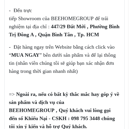
- Đến trực
tiếp Showroom của
BEEHOMEGROUP để trải
nghiệm tại địa chỉ :
447/29 Đất Mới , Phường Bình
Trị Đông A , Quận Bình Tân , Tp. HCM
- Đặt hàng ngay trên Website bằng cách click vào
“
MUA NGAY
” bên dưới sản phẩm và để lại thông
tin (nhân viên chúng tôi sẽ giúp bạn xác nhận đơn
hàng trong thời gian nhanh nhất)
=>
Ngoài ra, nếu có bất kỳ thắc mắc
hay góp ý
về
sản phẩm
và dịch vụ của
BEEHOMEGROUP
,
Q
uý khách vui
lòng
gọi
đến
số
Khiếu Nại - CSKH :
098 795 3448
chúng
tôi xin ý kiến và
hỗ trợ
Quý khách.