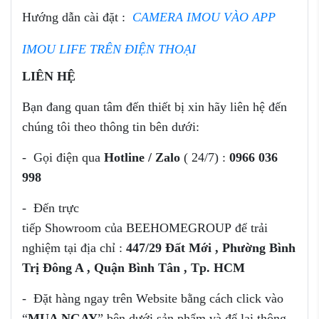
Hướng dẫn cài đặt :
CAMERA IMOU VÀO APP
IMOU LIFE TRÊN ĐIỆN THOẠI
LIÊN HỆ
Bạn đang quan tâm đến thiết bị
xin hãy liên hệ đến
chúng tôi theo thông tin bên dưới:
- Gọi điện qua
Hotline / Zalo
( 24/7) :
0966 036
998
- Đến trực
tiếp Showroom của
BEEHOMEGROUP để trải
nghiệm tại địa chỉ :
447/29 Đất Mới , Phường Bình
Trị Đông A , Quận Bình Tân , Tp. HCM
- Đặt hàng ngay trên Website bằng cách click vào
“
MUA NGAY
” bên dưới sản phẩm và để lại thông