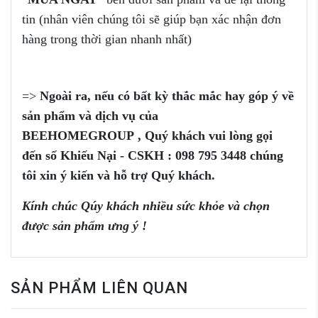
tin (nhân viên chúng tôi sẽ giúp bạn xác nhận đơn
hàng trong thời gian nhanh nhất)
=>
Ngoài ra, nếu có bất kỳ thắc mắc
hay góp ý
về
sản phẩm
và dịch vụ của
BEEHOMEGROUP
,
Q
uý khách vui
lòng
gọi
đến
số
Khiếu Nại - CSKH :
098 795 3448
chúng
tôi xin ý kiến và
hỗ trợ
Quý khách.
Kính chúc Qúy khách nhiều sức khỏe và chọn
được sản phẩm ưng ý !
SẢN PHẨM LIÊN QUAN