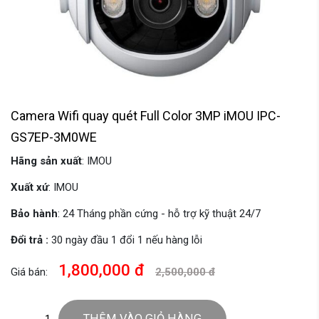
Camera Wifi quay quét Full Color 3MP iMOU IPC-
GS7EP-3M0WE
Hãng sản xuất
: IMOU
Xuất xứ
: IMOU
Bảo hành
: 24 Tháng phần cứng - hỗ trợ kỹ thuật 24/7
Đổi trả :
30 ngày đầu 1 đổi 1 nếu hàng lỗi
1,800,000 đ
Giá bán:
2,500,000 đ
THÊM VÀO GIỎ HÀNG