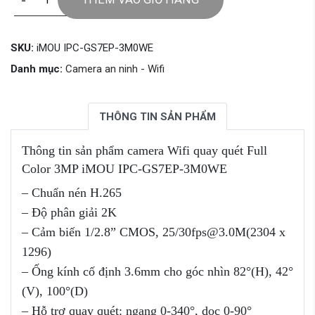
-
+
SKU:
iMOU IPC-GS7EP-3M0WE
Danh mục:
Camera an ninh - Wifi
THÔNG TIN SẢN PHẨM
Thông tin sản phẩm camera Wifi quay quét Full
Color 3MP iMOU IPC-GS7EP-3M0WE
– Chuẩn nén H.265
– Độ phân giải 2K
– Cảm biến 1/2.8” CMOS, 25/30fps@3.0M(2304 x
1296)
– Ống kính cố định 3.6mm cho góc nhìn 82°(H), 42°
(V), 100°(D)
– Hỗ trợ quay quét: ngang 0-340°, dọc 0-90°