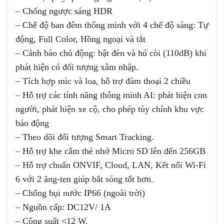
– Chống ngược sáng HDR
– Chế độ ban đêm thông minh với 4 chế độ sáng: Tự
động, Full Color, Hồng ngoại và tắt
– Cảnh báo chủ động: bật đèn và hú còi (110dB) khi
phát hiện có đối tượng xâm nhập.
– Tích hợp mic và loa, hỗ trợ đàm thoại 2 chiều
– Hỗ trợ các tính năng thông minh AI: phát hiện con
người, phát hiện xe cộ, cho phép tùy chính khu vực
báo động
– Theo dõi đối tượng Smart Tracking.
– Hỗ trợ khe cắm thẻ nhớ Micro SD lên đến 256GB
– Hỗ trợ chuẩn ONVIF, Cloud, LAN, Kết nối Wi-Fi
6 với 2 ăng-ten giúp bắt sóng tốt hơn.
– Chống bụi nước IP66 (ngoài trời)
– Nguồn cấp: DC12V/ 1A
– Công suất <12 W.